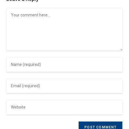
Comment
Enter
your
name
Enter
or
your
username
email
to
Enter
address
comment
your
to
website
comment
URL