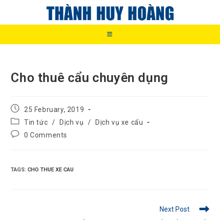
Skip
to
content
Cho thuê cẩu chuyên dụng
Post
25 February, 2019
published:
Post
Tin tức
/
Dịch vụ
/
Dịch vụ xe cẩu
category:
Post
0 Comments
comments:
TAGS
:
CHO THUE XE CAU
Read
Next Post
more