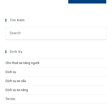
(optional)
Tìm Kiếm
Pre
Esc
to
clo
Dịch Vụ
the
sea
Cho thuê xe nâng người
pan
Dịch vụ
Dịch vụ xe cẩu
Dịch vụ xe nâng
Tin tức