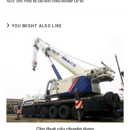
TAGS
:
CHO THUÊ XE CẨU KHU CÔNG NGHIỆP LAI VU
YOU MIGHT ALSO LIKE
Cho thuê cẩu chuyên dụng