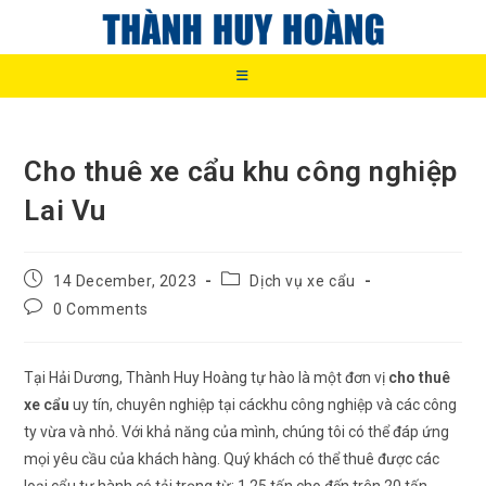
Skip
to
content
Cho thuê xe cẩu khu công nghiệp
Lai Vu
Post
Post
14 December, 2023
Dịch vụ xe cẩu
published:
category:
Post
0 Comments
comments:
Tại Hải Dương, Thành Huy Hoàng tự hào là một đơn vị
cho thuê
xe cẩu
uy tín, chuyên nghiệp tại cáckhu công nghiệp và các công
ty vừa và nhỏ. Với khả năng của mình, chúng tôi có thể đáp ứng
mọi yêu cầu của khách hàng. Quý khách có thể thuê được các
loại cẩu tự hành có tải trọng từ: 1,25 tấn cho đến trên 20 tấn