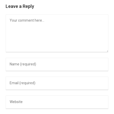
Leave a Reply
Comment
Enter
your
name
Enter
or
your
username
email
to
Enter
address
comment
your
to
website
comment