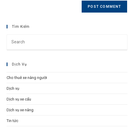
URL
(optional)
Tìm Kiếm
Pre
Esc
to
clo
Dịch Vụ
the
sea
Cho thuê xe nâng người
pan
Dịch vụ
Dịch vụ xe cẩu
Dịch vụ xe nâng
Tin tức