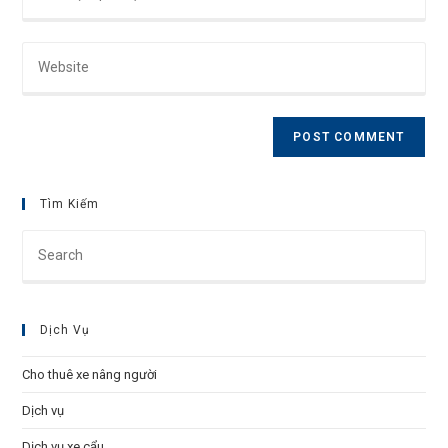
your
username
email
to
Enter
address
comment
your
to
website
comment
URL
(optional)
Tìm Kiếm
Pre
Esc
to
clo
Dịch Vụ
the
sea
Cho thuê xe nâng người
pan
Dịch vụ
Dịch vụ xe cẩu