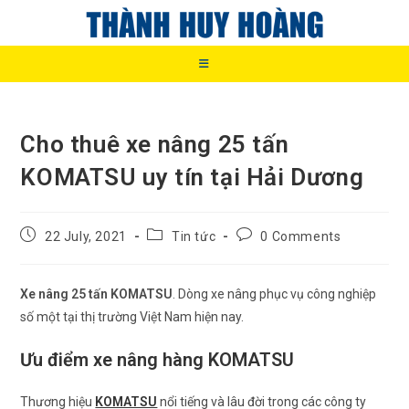
Skip
to
content
Cho thuê xe nâng 25 tấn
KOMATSU uy tín tại Hải Dương
Post
Post
Post
22 July, 2021
Tin tức
0 Comments
published:
category:
comments:
Xe nâng 25 tấn KOMATSU
. Dòng xe nâng phục vụ công nghiệp
số một tại thị trường Việt Nam hiện nay.
Ưu điểm xe nâng hàng KOMATSU
Thương hiệu
KOMATSU
nổi tiếng và lâu đời trong các công ty