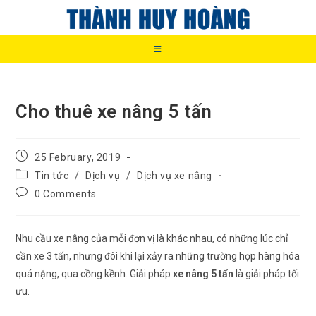
Skip
to
content
Cho thuê xe nâng 5 tấn
Post
25 February, 2019
published:
Post
Tin tức
/
Dịch vụ
/
Dịch vụ xe nâng
category:
Post
0 Comments
comments:
Nhu cầu xe nâng của mỗi đơn vị là khác nhau, có những lúc chỉ
cần xe 3 tấn, nhưng đôi khi lại xảy ra những trường hợp hàng hóa
quá nặng, qua cồng kềnh. Giải pháp
xe nâng 5 tấn
là giải pháp tối
ưu.