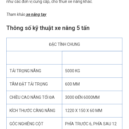
như các đơn vị cung cấp, cho thuê xe nâng khác.
Tham khảo
xe nâng tay
Thông số kỹ thuật xe nâng 5 tấn
ĐẶC TÍNH CHUNG
TẢI TRỌNG NÂNG
5000 KG
TÂM ĐẶT TẢI TRỌNG
600 MM
CHIỀU CAO NÂNG TỐI ĐA
3000 ĐẾN 6000MM
KÍCH THƯỚC CÀNG NÂNG
1220 X 150 X 60 MM
GÓC NGHIÊNG CỘT
PHÍA TRƯỚC 6, PHÍA SAU 12