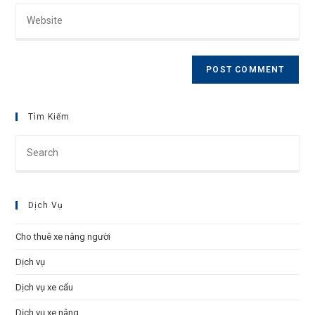
Enter
address
comment
your
to
website
comment
URL
(optional)
Tìm Kiếm
Pre
Esc
to
clo
Dịch Vụ
the
sea
Cho thuê xe nâng người
pan
Dịch vụ
Dịch vụ xe cẩu
Dịch vụ xe nâng