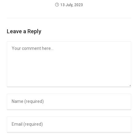
13 July, 2023
Leave a Reply
Comment
Enter
your
name
Enter
or
your
username
email
to