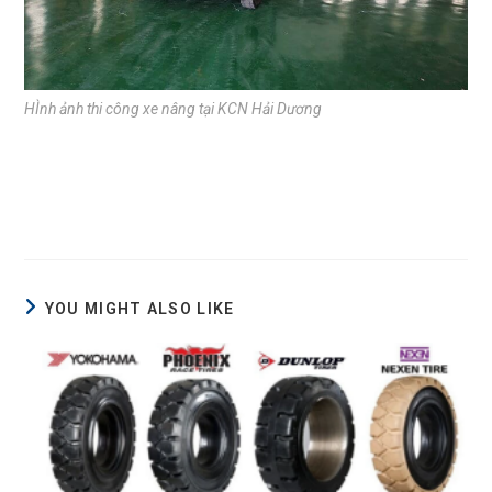
HÌnh ảnh thi công xe nâng tại KCN Hải Dương
YOU MIGHT ALSO LIKE