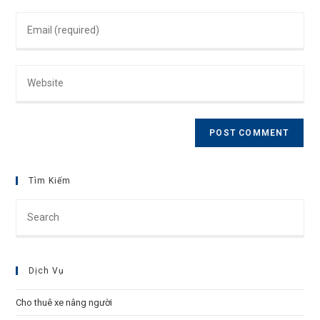
name
Enter
or
your
username
email
to
Enter
address
comment
your
to
website
comment
URL
(optional)
Tìm Kiếm
Pre
Esc
to
clo
Dịch Vụ
the
sea
Cho thuê xe nâng người
pan