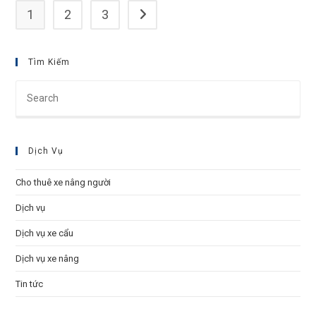
1
2
3
Go to the next page
Tìm Kiếm
Pre
Esc
to
clo
Dịch Vụ
the
sea
Cho thuê xe nâng người
pan
Dịch vụ
Dịch vụ xe cẩu
Dịch vụ xe nâng
Tin tức