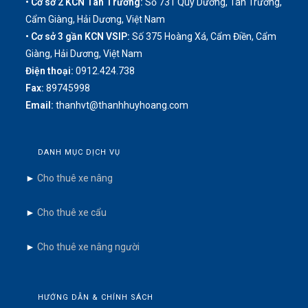
• Cơ sở 2 KCN Tân Trường:
Số 731 Quý Dương, Tân Trường,
Cẩm Giàng, Hải Dương, Việt Nam
• Cơ sở 3 gần KCN VSIP:
Số 375 Hoàng Xá, Cẩm Điền, Cẩm
Giàng, Hải Dương, Việt Nam
Điện thoại:
0912.424.738
Fax:
89745998
Email:
thanhvt@thanhhuyhoang.com
DANH MỤC DỊCH VỤ
►
Cho thuê xe nâng
►
Cho thuê xe cẩu
►
Cho thuê xe nâng người
HƯỚNG DẪN & CHÍNH SÁCH