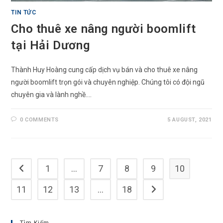
TIN TỨC
Cho thuê xe nâng người boomlift
tại Hải Dương
Thành Huy Hoàng cung cấp dịch vụ bán và cho thuê xe nâng
người boomlift trọn gói và chuyên nghiệp. Chúng tôi có đội ngũ
chuyên gia và lành nghề.…
0 COMMENTS
5 AUGUST, 2021
1
…
7
8
9
10
Go to the previous page
11
12
13
…
18
Go to the next page