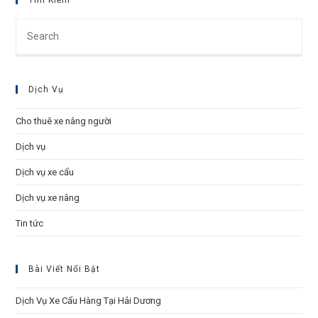
Tìm Kiếm
Pre
Esc
to
clo
Dịch Vụ
the
sea
Cho thuê xe nâng người
pan
Dịch vụ
Dịch vụ xe cẩu
Dịch vụ xe nâng
Tin tức
Bài Viết Nổi Bật
Dịch Vụ Xe Cẩu Hàng Tại Hải Dương